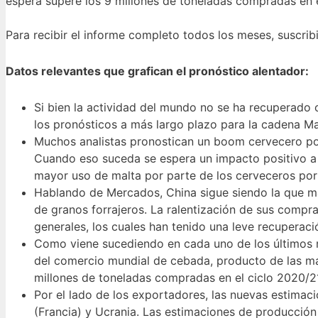
espera supere los 9 millones de toneladas compradas en e
Para recibir el informe completo todos los meses, suscrib
Datos relevantes que grafican el pronóstico alentador:
Si bien la actividad del mundo no se ha recuperado 
los pronósticos a más largo plazo para la cadena M
Muchos analistas pronostican un boom cervecero pos
Cuando eso suceda se espera un impacto positivo a 
mayor uso de malta por parte de los cerveceros por
Hablando de Mercados, China sigue siendo la que m
de granos forrajeros. La ralentización de sus compr
generales, los cuales han tenido una leve recuperaci
Como viene sucediendo en cada uno de los últimos
del comercio mundial de cebada, producto de las ma
millones de toneladas compradas en el ciclo 2020/2
Por el lado de los exportadores, las nuevas estima
(Francia) y Ucrania. Las estimaciones de producció