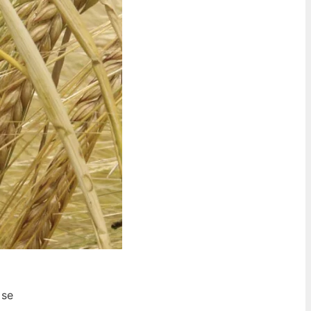
ó
 se