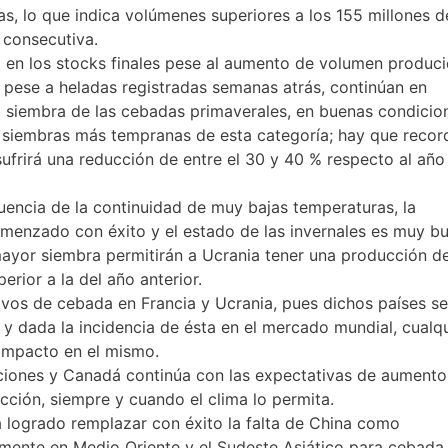
as, lo que indica volúmenes superiores a los 155 millones d
 consecutiva.
en los stocks finales pese al aumento de volumen produci
, pese a heladas registradas semanas atrás, continúan en
a siembra de las cebadas primaverales, en buenas condicio
s siembras más tempranas de esta categoría; hay que recor
ufrirá una reducción de entre el 30 y 40 % respecto al año
ncia de la continuidad de muy bajas temperaturas, la
enzado con éxito y el estado de las invernales es muy b
mayor siembra permitirán a Ucrania tener una producción d
erior a la del año anterior.
tivos de cebada en Francia y Ucrania, pues dichos países s
 y dada la incidencia de ésta en el mercado mundial, cualq
impacto en el mismo.
iciones y Canadá continúa con las expectativas de aumento
ción, siempre y cuando el clima lo permita.
a logrado remplazar con éxito la falta de China como
ente en Medio Oriente y el Sudeste Asiático para cebada