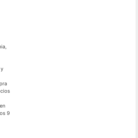
ia,
 y
pra
ecios
men
os 9