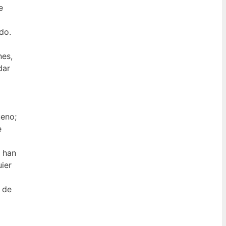
e
do.
nes,
dar
ueno;
e
e han
uier
 de