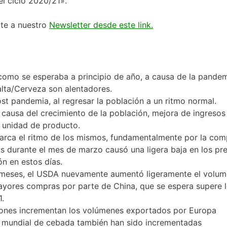
l ciclo 2020/21».
ite a nuestro
Newsletter desde este link.
como se esperaba a principio de año, a causa de la pandem
alta/Cerveza son alentadores.
t pandemia, al regresar la población a un ritmo normal.
causa del crecimiento de la población, mejora de ingresos
 unidad de producto.
arca el ritmo de los mismos, fundamentalmente por la com
as durante el mes de marzo causó una ligera baja en los pr
ón en estos días.
 meses, el USDA nuevamente aumentó ligeramente el volu
yores compras por parte de China, que se espera supere l
1.
ciones incrementan los volúmenes exportados por Europa
n mundial de cebada también han sido incrementadas