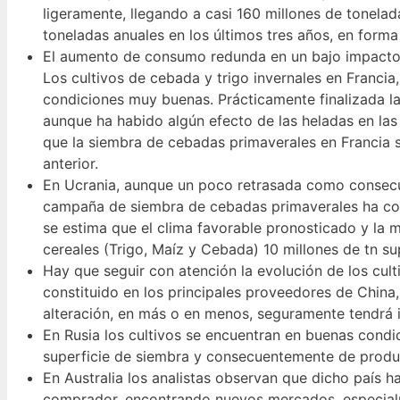
ligeramente, llegando a casi 160 millones de tonelad
toneladas anuales en los últimos tres años, en forma
El aumento de consumo redunda en un bajo impacto 
Los cultivos de cebada y trigo invernales en Francia
condiciones muy buenas. Prácticamente finalizada l
aunque ha habido algún efecto de las heladas en la
que la siembra de cebadas primaverales en Francia s
anterior.
En Ucrania, aunque un poco retrasada como consecue
campaña de siembra de cebadas primaverales ha com
se estima que el clima favorable pronosticado y la 
cereales (Trigo, Maíz y Cebada) 10 millones de tn sup
Hay que seguir con atención la evolución de los cul
constituido en los principales proveedores de China,
alteración, en más o en menos, seguramente tendrá 
En Rusia los cultivos se encuentran en buenas cond
superficie de siembra y consecuentemente de produc
En Australia los analistas observan que dicho país h
comprador, encontrando nuevos mercados, especialm