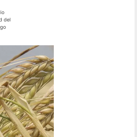
io
d del
rgo