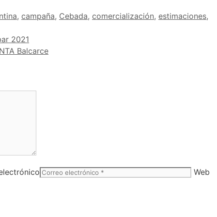
ntina
,
campaña
,
Cebada
,
comercialización
,
estimaciones
,
bar 2021
INTA Balcarce
electrónico
Web