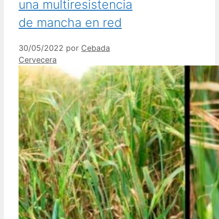
una multiresistencia
de mancha en red
30/05/2022
por
Cebada
Cervecera