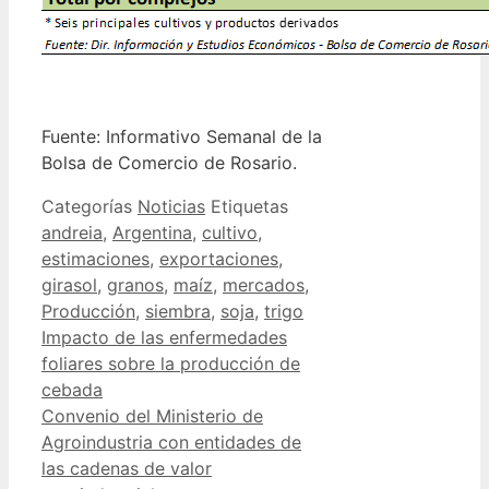
Fuente: Informativo Semanal de la
Bolsa de Comercio de Rosario.
Categorías
Noticias
Etiquetas
andreia
,
Argentina
,
cultivo
,
estimaciones
,
exportaciones
,
girasol
,
granos
,
maíz
,
mercados
,
Producción
,
siembra
,
soja
,
trigo
Impacto de las enfermedades
foliares sobre la producción de
cebada
Convenio del Ministerio de
Agroindustria con entidades de
las cadenas de valor