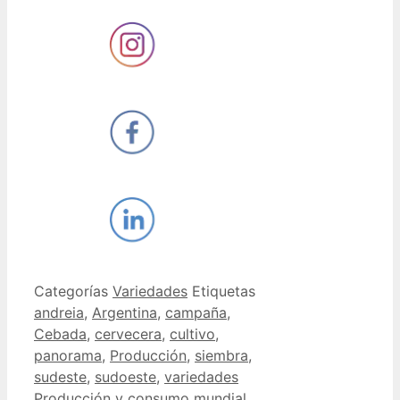
Categorías
Variedades
Etiquetas
andreia
,
Argentina
,
campaña
,
Cebada
,
cervecera
,
cultivo
,
panorama
,
Producción
,
siembra
,
sudeste
,
sudoeste
,
variedades
Producción y consumo mundial