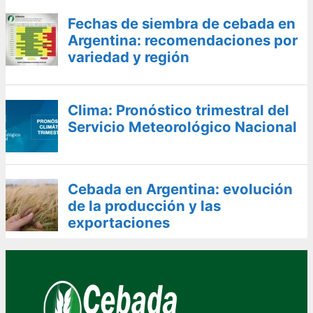
Fechas de siembra de cebada en
Argentina: recomendaciones por
variedad y región
Clima: Pronóstico trimestral del
Servicio Meteorológico Nacional
Cebada en Argentina: evolución
de la producción y las
exportaciones