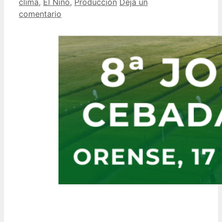
clima
,
El Niño
,
Producción
Deja un
comentario