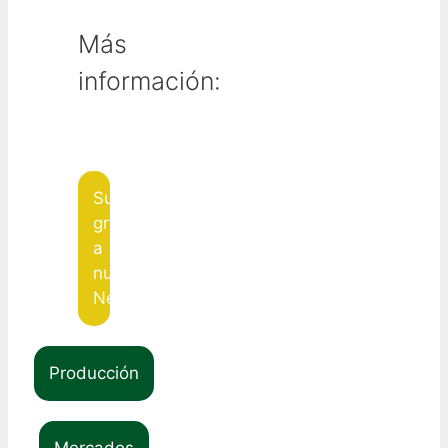
Más
información:
Suscribite
gratis
a
nuestro
Newsletter!!!
Producción
Mercados