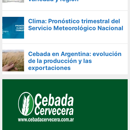
Clima: Pronóstico trimestral del
Servicio Meteorológico Nacional
Cebada en Argentina: evolución
de la producción y las
exportaciones