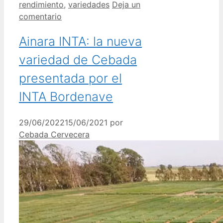
rendimiento
,
variedades
Deja un
comentario
Ainara INTA: la nueva
variedad de Cebada
presentada por el
INTA Bordenave
29/06/2022
15/06/2021
por
Cebada Cervecera