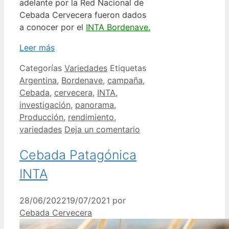
adelante por la Red Nacional de
Cebada Cervecera fueron dados
a conocer por el
INTA Bordenave.
Leer más
Categorías
Variedades
Etiquetas
Argentina
,
Bordenave
,
campaña
,
Cebada
,
cervecera
,
INTA
,
investigación
,
panorama
,
Producción
,
rendimiento
,
variedades
Deja un comentario
Cebada Patagónica
INTA
28/06/2022
19/07/2021
por
Cebada Cervecera