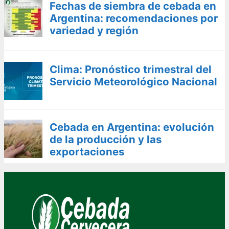
Fechas de siembra de cebada en
Argentina: recomendaciones por
variedad y región
Clima: Pronóstico trimestral del
Servicio Meteorológico Nacional
Cebada en Argentina: evolución
de la producción y las
exportaciones