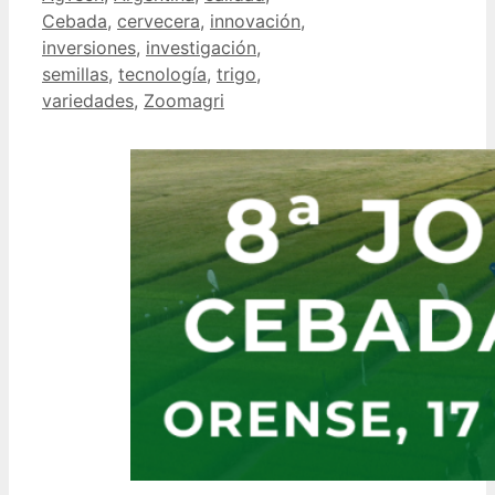
Cebada
,
cervecera
,
innovación
,
inversiones
,
investigación
,
semillas
,
tecnología
,
trigo
,
variedades
,
Zoomagri