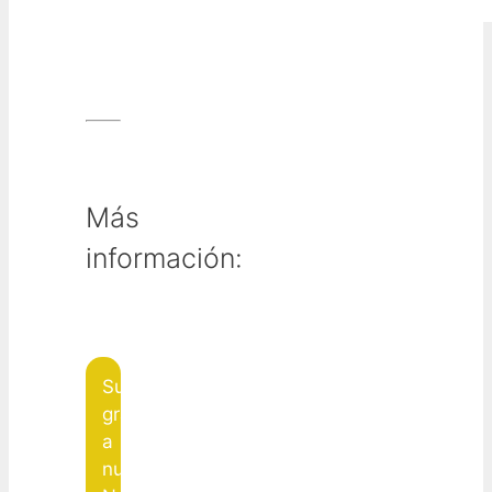
Más
información:
Suscribite
gratis
a
nuestro