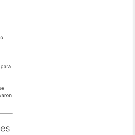
do
 para
ue
varon
tes