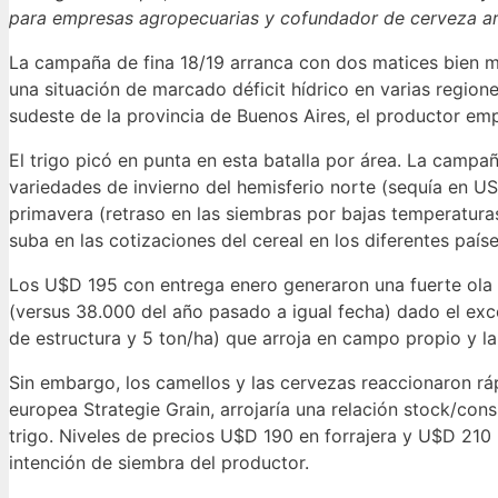
para empresas agropecuarias y cofundador de cerveza a
La campaña de fina 18/19 arranca con dos matices bien 
una situación de marcado déficit hídrico en varias regione
sudeste de la provincia de Buenos Aires, el productor empi
El trigo picó en punta en esta batalla por área. La campa
variedades de invierno del hemisferio norte (sequía en U
primavera (retraso en las siembras por bajas temperaturas
suba en las cotizaciones del cereal en los diferentes país
Los U$D 195 con entrega enero generaron una fuerte ola 
(versus 38.000 del año pasado a igual fecha) dado el e
de estructura y 5 ton/ha) que arroja en campo propio y l
Sin embargo, los camellos y las cervezas reaccionaron rá
europea Strategie Grain, arrojaría una relación stock/co
trigo. Niveles de precios U$D 190 en forrajera y U$D 210
intención de siembra del productor.