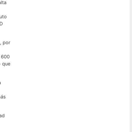
lta
uto
$D
, por
y 600
o que
a
más
dad