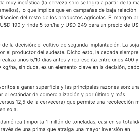
muy inelástica (la cerveza solo se logra a partir de la ma
amellos), lo que implica que en campañas de baja relación
disocien del resto de los productos agrícolas. El margen br
de U$D 190 y rinde 5 ton/ha y U$D 249 para un precio de U
 de la decisión: el cultivo de segunda implantación. La soja
por el productor del sudeste. Dicho esto, la cebada siempre
 realiza unos 5/10 días antes y representa entre unos 400 
 kg/ha, sin duda, es un elemento clave en la decisión, dad
oritos a ganar superficie y las principales razones son: un
r el estándar de comercialización y por último y más
versus 12,5 de la cervecera) que permite una recolección 
en soja.
américa (importa 1 millón de toneladas, casi en su totali
través de una prima que atraiga una mayor inversión en