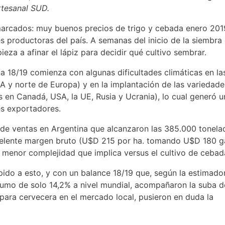
rtesanal SUD.
marcados: muy buenos precios de trigo y cebada enero 201
s productoras del país. A semanas del inicio de la siembra 
eza a afinar el lápiz para decidir qué cultivo sembrar.
ña 18/19 comienza con algunas dificultades climáticas en la
SA y norte de Europa) y en la implantación de las variedad
 en Canadá, USA, la UE, Rusia y Ucrania), lo cual generó u
es exportadores.
de ventas en Argentina que alcanzaron las 385.000 tonela
xcelente margen bruto (U$D 215 por ha. tomando U$D 180 g
a menor complejidad que implica versus el cultivo de cebad
pido a esto, y con un balance 18/19 que, según la estimado
nsumo de solo 14,2% a nivel mundial, acompañaron la suba d
 para cervecera en el mercado local, pusieron en duda la