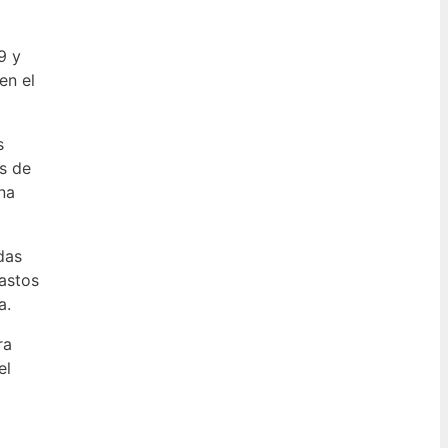
9 y
en el
s
es de
na
das
astos
a.
ra
el