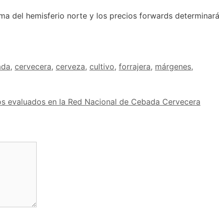
ma del hemisferio norte y los precios forwards determinará
ada
,
cervecera
,
cerveza
,
cultivo
,
forrajera
,
márgenes
,
ipos evaluados en la Red Nacional de Cebada Cervecera