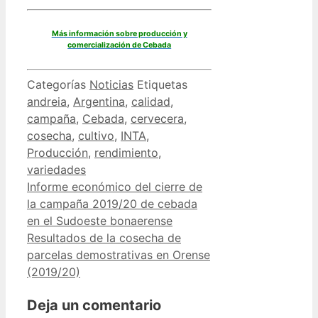
Más información sobre producción y
comercialización de Cebada
Categorías
Noticias
Etiquetas
andreia
,
Argentina
,
calidad
,
campaña
,
Cebada
,
cervecera
,
cosecha
,
cultivo
,
INTA
,
Producción
,
rendimiento
,
variedades
Informe económico del cierre de
la campaña 2019/20 de cebada
en el Sudoeste bonaerense
Resultados de la cosecha de
parcelas demostrativas en Orense
(2019/20)
Deja un comentario