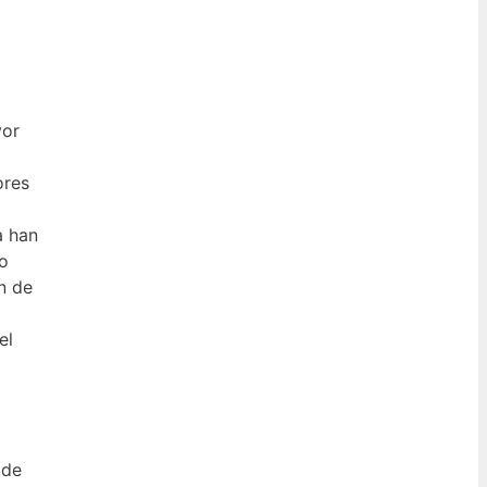
yor
ores
a han
mo
n de
el
 de