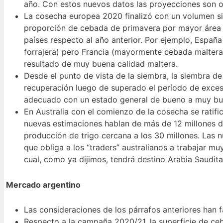
año. Con estos nuevos datos las proyecciones son o
La cosecha europea 2020 finalizó con un volumen si
proporción de cebada de primavera por mayor área y
países respecto al año anterior. Por ejemplo, Esp
forrajera) pero Francia (mayormente cebada maltera
resultado de muy buena calidad maltera.
Desde el punto de vista de la siembra, la siembra de
recuperación luego de superado el período de exceso
adecuado con un estado general de bueno a muy buen
En Australia con el comienzo de la cosecha se ratif
nuevas estimaciones hablan de más de 12 millones d
producción de trigo cercana a los 30 millones. Las 
que obliga a los “traders” australianos a trabajar 
cual, como ya dijimos, tendrá destino Arabia Saudita
Mercado argentino
Las consideraciones de los párrafos anteriores han 
Respecto a la campaña 2020/21, la superficie de ce