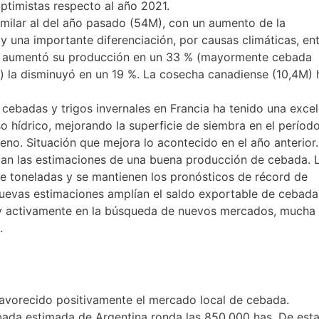
ptimistas respecto al año 2021.
milar al del año pasado (54M), con un aumento de la
 una importante diferenciación, por causas climáticas, en
aña aumentó su producción en un 33 % (mayormente cebada
) la disminuyó en un 19 %. La cosecha canadiense (10,4M) 
 cebadas y trigos invernales en Francia ha tenido una exce
 hídrico, mejorando la superficie de siembra en el períod
o. Situación que mejora lo acontecido en el año anterior.
ican las estimaciones de una buena producción de cebada. 
e toneladas y se mantienen los pronósticos de récord de
nuevas estimaciones amplían el saldo exportable de cebada,
muy activamente en la búsqueda de nuevos mercados, mucha 
.
favorecido positivamente el mercado local de cebada.
bada estimada de Argentina ronda las 850.000 has. De est