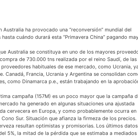
n Australia ha provocado una “reconversión” mundial del
s hasta cuándo durará esta “Primavera China” pagando ma
e Australia se constituya en uno de los mayores proveed
 compra de 730.000 tns realizada por el reino Saudí, de las
 Y proveedores habituales de ese mercado, como Ucrania, y
e. Canadá, Francia, Ucrania y Argentina se consolidan co
es, como Dinamarca p.e., están trabajando en la aprobació
última campaña (157M) es un poco mayor que la campaña d
 mercado ha generado en algunas situaciones una ajustada
ada cervecera en Europa, y como probablemente ocurra en
 Cono Sur. Situación que afianza la firmeza de los precios.
veza resultan optimistas y promisorias. Los últimos datos
el 5%, la mitad de la pérdida que se estimaba a mediados