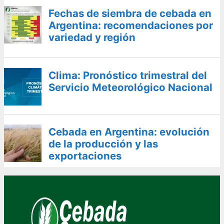
Fechas de siembra de cebada en
Argentina: recomendaciones por
variedad y región
Clima: Pronóstico trimestral del
Servicio Meteorológico Nacional
Cebada en Argentina: evolución
de la producción y las
exportaciones