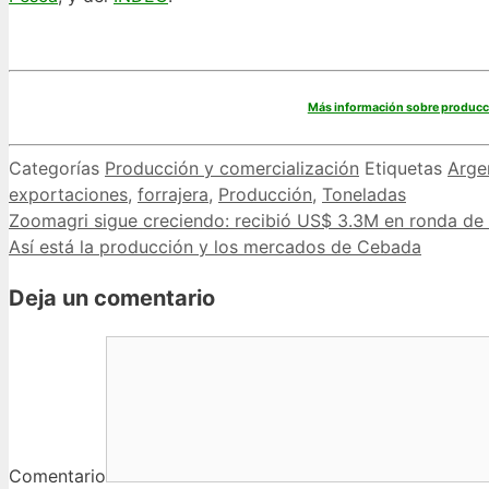
Más información sobre producci
Categorías
Producción y comercialización
Etiquetas
Arge
exportaciones
,
forrajera
,
Producción
,
Toneladas
Zoomagri sigue creciendo: recibió US$ 3.3M en ronda de 
Así está la producción y los mercados de Cebada
Deja un comentario
Comentario