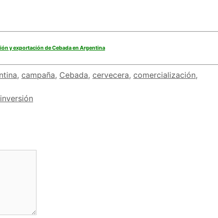
ón y exportación de Cebada en Argentina
ntina
,
campaña
,
Cebada
,
cervecera
,
comercialización
,
inversión